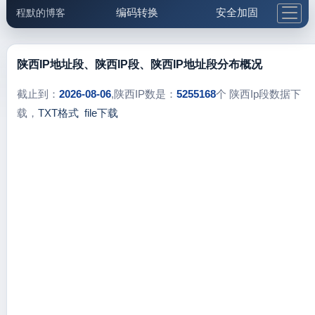
编码转换
安全加固
程默的博客
格式化与前端
网络工具
IP与域名
邮件工具
生活便民
更多工具
陕西IP地址段、陕西IP段、陕西IP地址段分布概况
5.1支付宝大红包
截止到：
2026-08-06
,陕西IP数是：
5255168
个 陕西Ip段数据下
载，
TXT格式
file下载