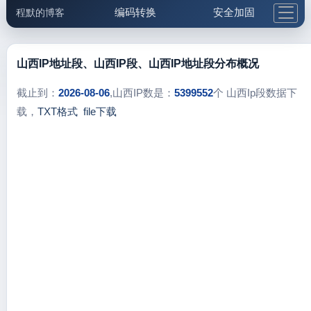
编码转换
安全加固
程默的博客
格式化与前端
网络工具
IP与域名
邮件工具
生活便民
更多工具
山西IP地址段、山西IP段、山西IP地址段分布概况
5.1支付宝大红包
截止到：
2026-08-06
,山西IP数是：
5399552
个 山西Ip段数据下
载，
TXT格式
file下载