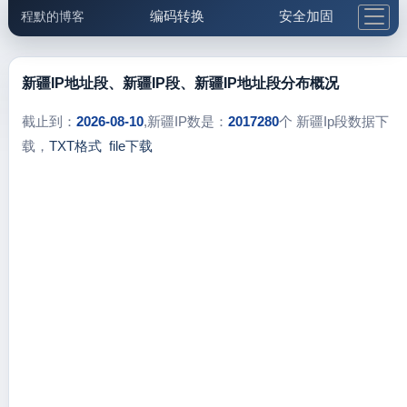
编码转换
安全加固
程默的博客
格式化与前端
网络工具
IP与域名
邮件工具
生活便民
更多工具
新疆IP地址段、新疆IP段、新疆IP地址段分布概况
5.1支付宝大红包
截止到：
2026-08-10
,新疆IP数是：
2017280
个 新疆Ip段数据下
载，
TXT格式
file下载